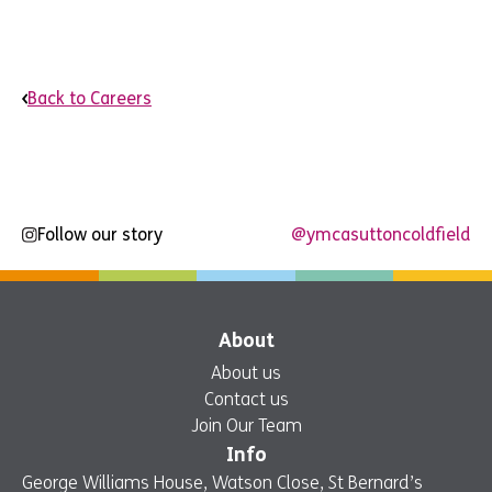
Back to Careers
Follow our story
@ymcasuttoncoldfield
About
About us
Contact us
Join Our Team
Info
George Williams House, Watson Close, St Bernard’s