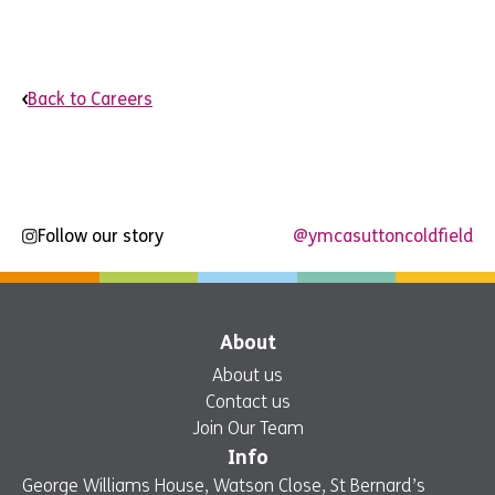
Back to Careers
Follow our story
@ymcasuttoncoldfield
About
About us
Contact us
Join Our Team
Info
George Williams House, Watson Close, St Bernard’s