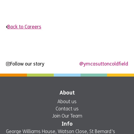
Back to Careers
Follow our story
@ymcasuttoncoldfield
About
About us
Contact us
Join Our Team
Info
George Williams House, Watson Close, St Bernard’s